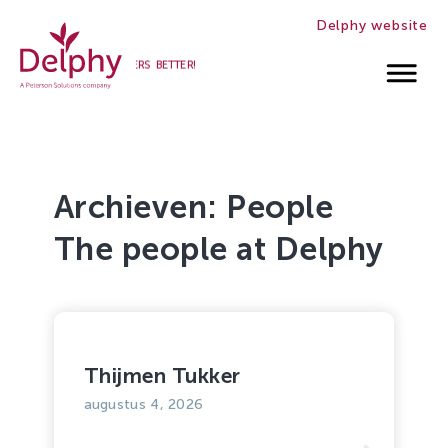
Delphy website
WE MAKE GROWERS BETTER!
Werken
bij
Delphy
Archieven:
People
The people at Delphy
Thijmen Tukker
augustus 4, 2026