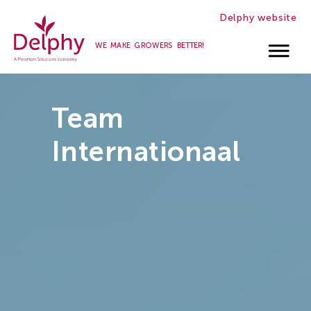
Delphy website
WE MAKE GROWERS BETTER!
Werken
bij
Team
Delphy
Internationaal