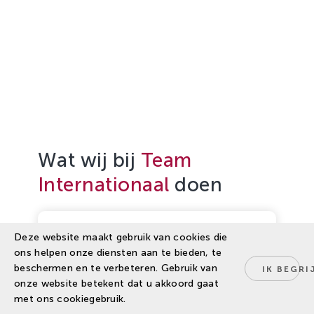
Wat wij bij
Team
Internationaal
doen
Onze
speerpunten
Deze website maakt gebruik van cookies die
ons helpen onze diensten aan te bieden, te
Demo- en trainingscentra
beschermen en te verbeteren. Gebruik van
IK BEGRI
opzetten
onze website betekent dat u akkoord gaat
Marktstudies en
met ons cookiegebruik.
haalbaarheidsanalyses